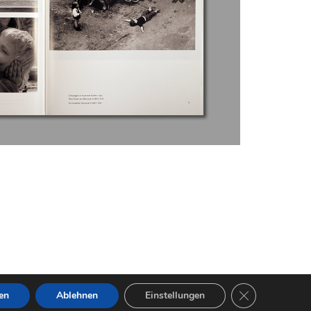
GDPR Cookie-B
en
Ablehnen
Einstellungen