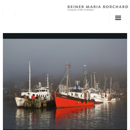
über Reiner Maria Borchard
Fotografie
Grafik
Ausstellungen
Bildbände
Shop
Archiv
Service